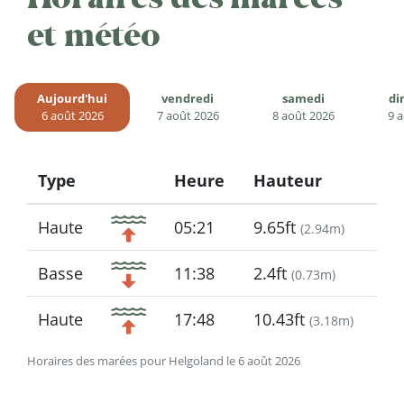
et météo
Aujourd'hui
vendredi
samedi
di
6 août 2026
7 août 2026
8 août 2026
9 
Type
Heure
Hauteur
Icon
Haute
05:21
9.65ft
(
2.94m
)
Basse
11:38
2.4ft
(
0.73m
)
Haute
17:48
10.43ft
(
3.18m
)
Horaires des marées pour Helgoland le 6 août 2026