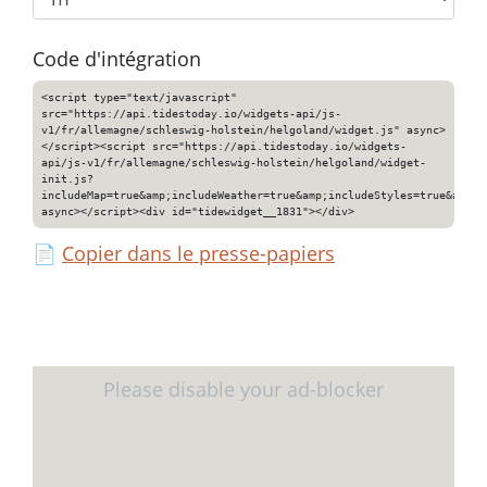
Code d'intégration
<script type="text/javascript"
src="https://api.tidestoday.io/widgets-api/js-
v1/fr/allemagne/schleswig-holstein/helgoland/widget.js" async>
</script><script src="https://api.tidestoday.io/widgets-
api/js-v1/fr/allemagne/schleswig-holstein/helgoland/widget-
init.js?
includeMap=true&amp;includeWeather=true&amp;includeStyles=true&amp;i
async></script><div id="tidewidget__1831"></div>
📄
Copier dans le presse-papiers