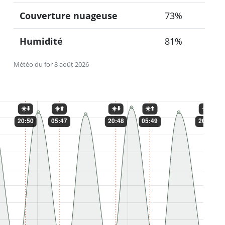
Couverture nuageuse
73%
Humidité
81%
Météo du for 8 août 2026