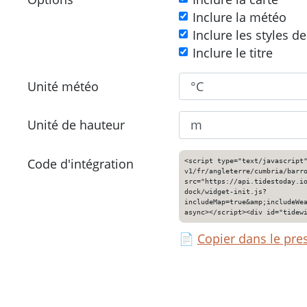
Inclure la météo
Inclure les styles d
Inclure le titre
Unité météo
Unité de hauteur
Code d'intégration
<script type="text/javascript
v1/fr/angleterre/cumbria/barr
src="https://api.tidestoday.i
dock/widget-init.js?
includeMap=true&amp;includeWe
async></script><div id="tidew
📄
Copier dans le pre