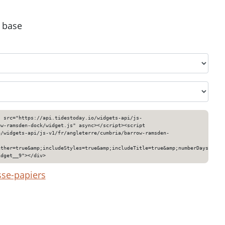
e base
" src="https://api.tidestoday.io/widgets-api/js-
ow-ramsden-dock/widget.js" async></script><script
o/widgets-api/js-v1/fr/angleterre/cumbria/barrow-ramsden-
ather=true&amp;includeStyles=true&amp;includeTitle=true&amp;numberDays=3&am
idget__9"></div>
sse-papiers