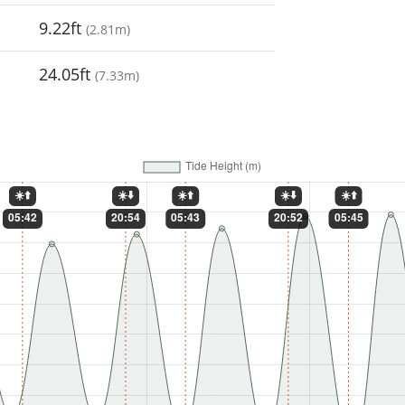
9.22ft
(
2.81m
)
24.05ft
(
7.33m
)