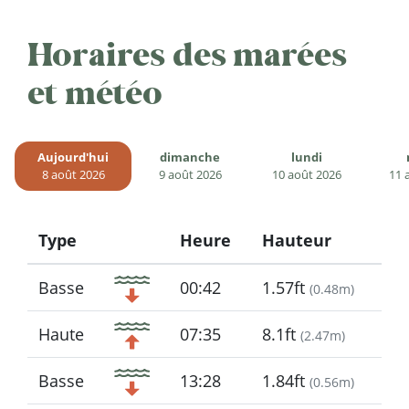
Horaires des marées
et météo
Aujourd'hui
dimanche
lundi
8 août 2026
9 août 2026
10 août 2026
11 
Type
Heure
Hauteur
Icon
Basse
00:42
1.57ft
(
0.48m
)
Haute
07:35
8.1ft
(
2.47m
)
Basse
13:28
1.84ft
(
0.56m
)