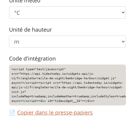
Unité météo
Unité de hauteur
Code d'intégration
<script type="text/javascript"
src="https://api.tidestoday.io/widgets-api/js-
v1/fr/angleterre/ile-de-wight/bembridge-harbour/widget.js"
async></script><script src="https://api.tidestoday.io/widgets-
api/js-v1/fr/angleterre/ile-de-wight/bembridge-harbour/widget-
init.js?
includeMap=true&amp;includeWeather=true&amp;includeStyles=true&amp;i
async></script><div id="tidewidget__16"></div>
📄
Copier dans le presse-papiers