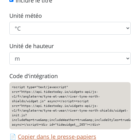
Inclure le titre
Unité météo
Unité de hauteur
Code d'intégration
<script type="text/javascript"
src="https://api.tidestoday.io/widgets-api/js-
v1/fr/angleterre/tyne-et-wear/river-tyne-north-
shields/widget.js" async></script><script
src="https://api.tidestoday.io/widgets-api/js-
v1/fr/angleterre/tyne-et-wear/river-tyne-north-shields/widget-
init.js?
includeMap=true&amp;includeWeather=true&amp;includeStyles=true&amp;i
async></script><div id="tidewidget__205"></div>
📄
Copier dans le presse-papiers