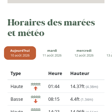
Horaires des marées
et météo
Aujourd'hui
mardi
mercredi
10 août 2026
11 août 2026
12 août 2026
13 
Type
Heure
Hauteur
Icon
Haute
01:44
14.37ft
(
4.38m
)
Basse
08:15
4.4ft
(
1.34m
)
Haute
14:23
14.96ft