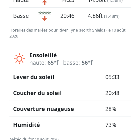
(
4.56m
)
Basse
20:46
4.86ft
(
1.48m
)
Horaires des marées pour River Tyne (North Shields) le 10 août
2026
Ensoleillé
haute:
65°f
basse:
56°f
Lever du soleil
05:33
Coucher du soleil
20:48
Couverture nuageuse
28%
Humidité
73%
Météo du for 10 août 2026