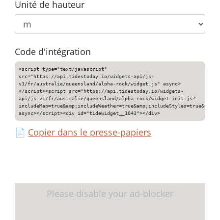
Unité de hauteur
Code d'intégration
<script type="text/javascript"
src="https://api.tidestoday.io/widgets-api/js-
v1/fr/australie/queensland/alpha-rock/widget.js" async>
</script><script src="https://api.tidestoday.io/widgets-
api/js-v1/fr/australie/queensland/alpha-rock/widget-init.js?
includeMap=true&amp;includeWeather=true&amp;includeStyles=true&amp;i
async></script><div id="tidewidget__1043"></div>
📄
Copier dans le presse-papiers