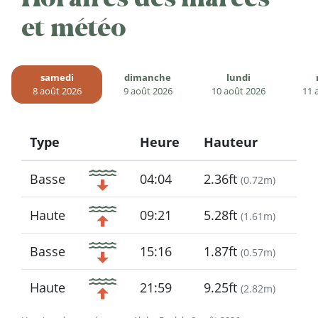
et météo
samedi
dimanche
lundi
8 août 2026
9 août 2026
10 août 2026
11 
Type
Heure
Hauteur
Icon
Basse
04:04
2.36ft
(
0.72m
)
Haute
09:21
5.28ft
(
1.61m
)
Basse
15:16
1.87ft
(
0.57m
)
Haute
21:59
9.25ft
(
2.82m
)