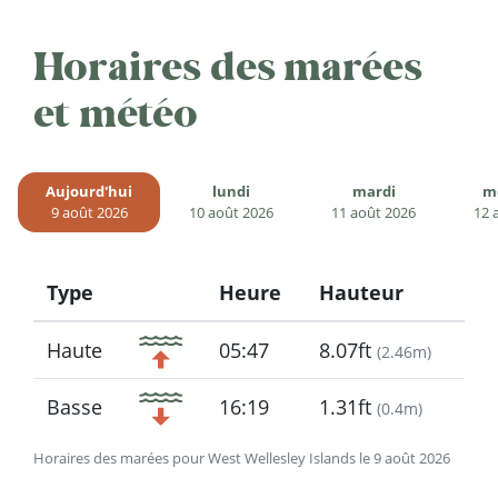
Horaires des marées
et météo
Aujourd'hui
lundi
mardi
m
9 août 2026
10 août 2026
11 août 2026
12 
Type
Heure
Hauteur
Icon
Haute
05:47
8.07ft
(
2.46m
)
Basse
16:19
1.31ft
(
0.4m
)
Horaires des marées pour West Wellesley Islands le 9 août 2026