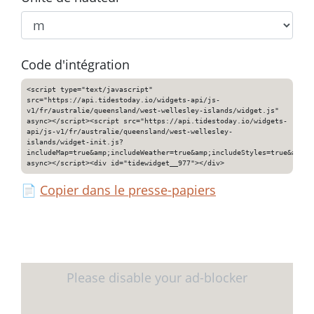
Code d'intégration
<script type="text/javascript"
src="https://api.tidestoday.io/widgets-api/js-
v1/fr/australie/queensland/west-wellesley-islands/widget.js"
async></script><script src="https://api.tidestoday.io/widgets-
api/js-v1/fr/australie/queensland/west-wellesley-
islands/widget-init.js?
includeMap=true&amp;includeWeather=true&amp;includeStyles=true&amp;i
async></script><div id="tidewidget__977"></div>
📄
Copier dans le presse-papiers