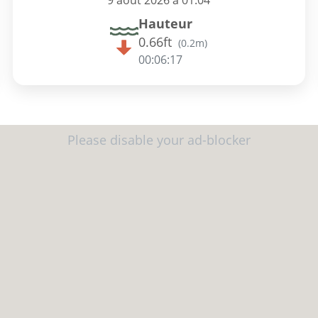
9 août 2026 à 01:04
Hauteur
0.66ft
(
0.2m
)
00:06:16