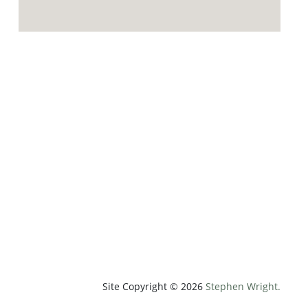
p;weatherUnit=c&amp;heightUnit=m"
Site Copyright © 2026
Stephen Wright.