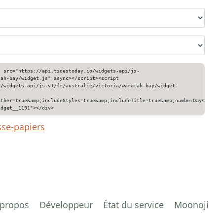
" src="https://api.tidestoday.io/widgets-api/js-
tah-bay/widget.js" async></script><script
o/widgets-api/js-v1/fr/australie/victoria/waratah-bay/widget-
ather=true&amp;includeStyles=true&amp;includeTitle=true&amp;numberDays=3&am
idget__1191"></div>
sse-papiers
 propos
Développeur
État du service
Moonoji