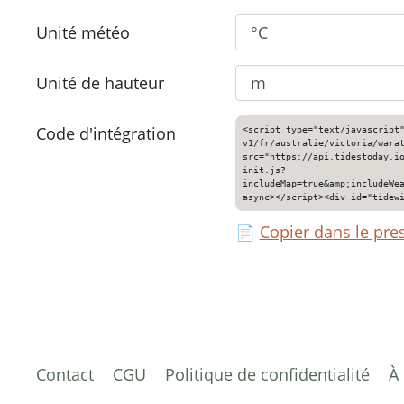
Unité météo
Unité de hauteur
Code d'intégration
<script type="text/javascript
v1/fr/australie/victoria/wara
src="https://api.tidestoday.i
init.js?
includeMap=true&amp;includeWe
async></script><div id="tidew
📄
Copier dans le pre
Contact
CGU
Politique de confidentialité
À