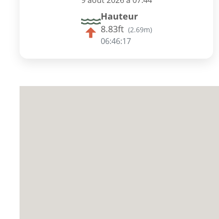
9 août 2026 à 07:44
Hauteur
8.83ft
(
2.69m
)
06:46:16