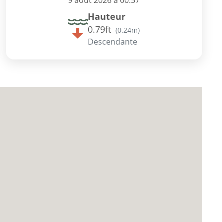
9 août 2026 à 00:57
Hauteur
0.79ft
(
0.24m
)
Descendante