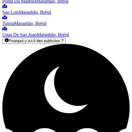
Ponta Da Madeira
Maranhão, Brésil
Sao Luis
Maranhão, Brésil
Tutoia
Maranhão, Brésil
Unas De Sao Joao
Maranhão, Brésil
Pourquoi y a-t-il des publicites ?