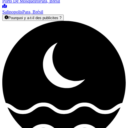
Porto De Mosqueiro
Para, Brésil
Salinopolis
Para, Brésil
Pourquoi y a-t-il des publicites ?