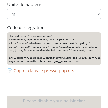
Unité de hauteur
Code d'intégration
<script type="text/javascript"
src="https://api.tidestoday.io/widgets-api/js-
v1/fr/canada/colombie-britannique/false-creek/widget.js"
async></script><script src="https://api.tidestoday.io/widgets-
api/js-v1/fr/canada/colombie-britannique/false-creek/widget-
init.js?
includeMap=true&amp;includeWeather=true&amp;includeStyles=true&amp;i
async></script><div id="tidewidget__8044"></div>
📄
Copier dans le presse-papiers