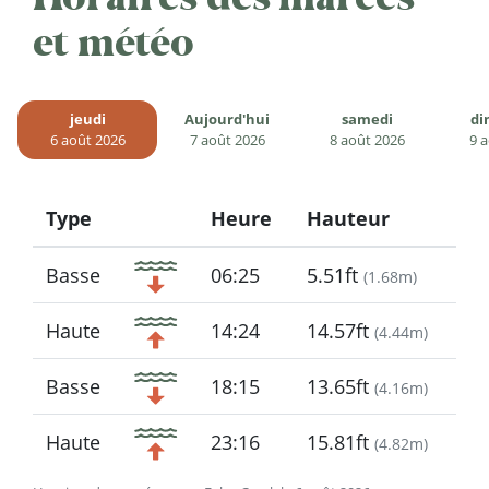
et météo
jeudi
Aujourd'hui
samedi
di
6 août 2026
7 août 2026
8 août 2026
9 
Type
Heure
Hauteur
Icon
Basse
06:25
5.51ft
(
1.68m
)
Haute
14:24
14.57ft
(
4.44m
)
Basse
18:15
13.65ft
(
4.16m
)
Haute
23:16
15.81ft
(
4.82m
)