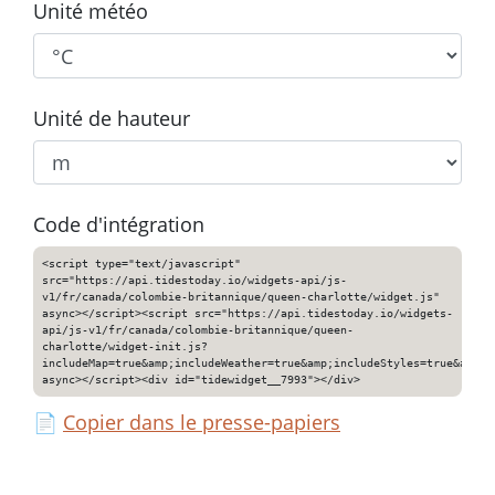
Unité météo
Unité de hauteur
Code d'intégration
<script type="text/javascript"
src="https://api.tidestoday.io/widgets-api/js-
v1/fr/canada/colombie-britannique/queen-charlotte/widget.js"
async></script><script src="https://api.tidestoday.io/widgets-
api/js-v1/fr/canada/colombie-britannique/queen-
charlotte/widget-init.js?
includeMap=true&amp;includeWeather=true&amp;includeStyles=true&amp;i
async></script><div id="tidewidget__7993"></div>
📄
Copier dans le presse-papiers