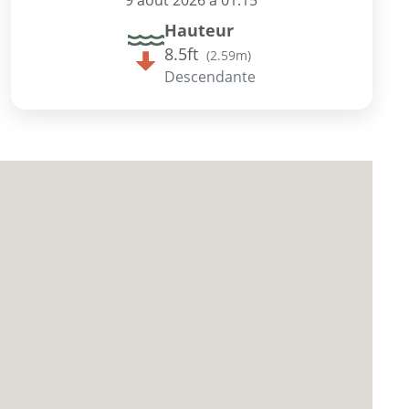
9 août 2026 à 01:15
Hauteur
8.5ft
(
2.59m
)
Descendante