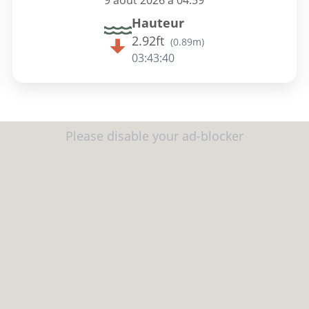
9 août 2026 à 04:59
Hauteur
2.92ft
(
0.89m
)
03:43:39