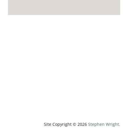
p;weatherUnit=c&amp;heightUnit=m"
Site Copyright © 2026
Stephen Wright.