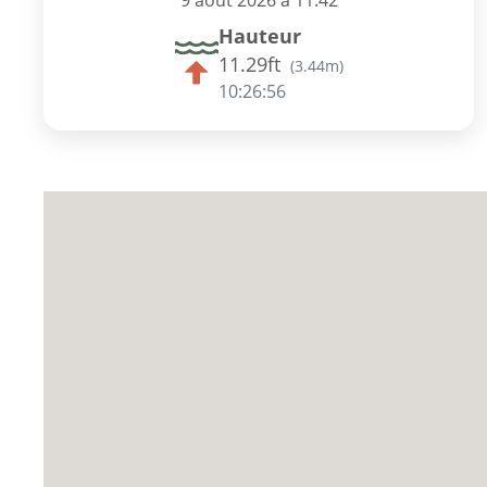
9 août 2026 à 11:42
Hauteur
11.29ft
(
3.44m
)
10:26:55