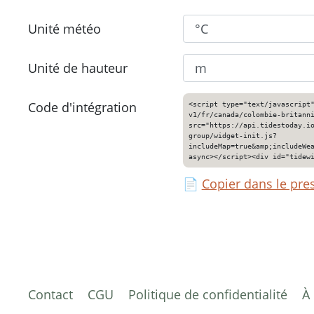
Unité météo
Unité de hauteur
Code d'intégration
<script type="text/javascript
v1/fr/canada/colombie-britann
src="https://api.tidestoday.i
group/widget-init.js?
includeMap=true&amp;includeWe
async></script><div id="tidew
📄
Copier dans le pre
Contact
CGU
Politique de confidentialité
À