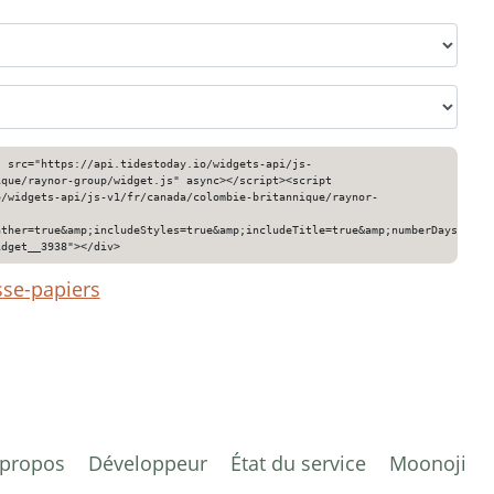
" src="https://api.tidestoday.io/widgets-api/js-
ique/raynor-group/widget.js" async></script><script
o/widgets-api/js-v1/fr/canada/colombie-britannique/raynor-
ather=true&amp;includeStyles=true&amp;includeTitle=true&amp;numberDays=3&am
idget__3938"></div>
sse-papiers
 propos
Développeur
État du service
Moonoji