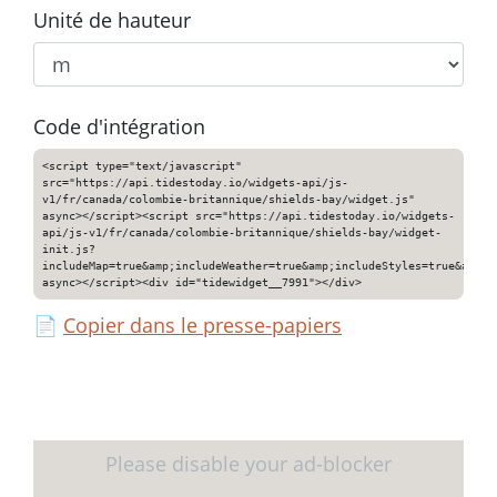
Unité de hauteur
Code d'intégration
<script type="text/javascript"
src="https://api.tidestoday.io/widgets-api/js-
v1/fr/canada/colombie-britannique/shields-bay/widget.js"
async></script><script src="https://api.tidestoday.io/widgets-
api/js-v1/fr/canada/colombie-britannique/shields-bay/widget-
init.js?
includeMap=true&amp;includeWeather=true&amp;includeStyles=true&amp;i
async></script><div id="tidewidget__7991"></div>
📄
Copier dans le presse-papiers