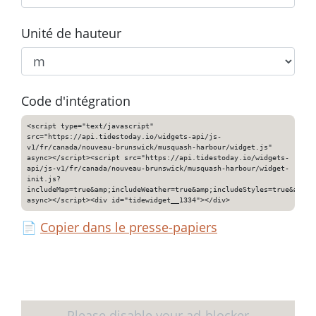
Unité de hauteur
Code d'intégration
<script type="text/javascript"
src="https://api.tidestoday.io/widgets-api/js-
v1/fr/canada/nouveau-brunswick/musquash-harbour/widget.js"
async></script><script src="https://api.tidestoday.io/widgets-
api/js-v1/fr/canada/nouveau-brunswick/musquash-harbour/widget-
init.js?
includeMap=true&amp;includeWeather=true&amp;includeStyles=true&amp;i
async></script><div id="tidewidget__1334"></div>
📄
Copier dans le presse-papiers