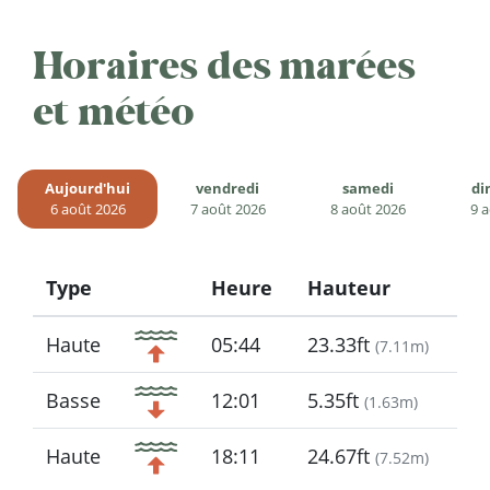
Horaires des marées
et météo
Aujourd'hui
vendredi
samedi
di
6 août 2026
7 août 2026
8 août 2026
9 
Type
Heure
Hauteur
Icon
Haute
05:44
23.33ft
(
7.11m
)
Basse
12:01
5.35ft
(
1.63m
)
Haute
18:11
24.67ft
(
7.52m
)