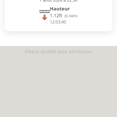
7 août 2026 à 22:36
Hauteur
1.12ft
(
0.34m
)
12:03:39