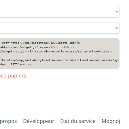
" src="https://api.tidestoday.io/widgets-api/js-
sable-island/widget.js" async></script><script
o/widgets-api/js-v1/fr/canada/nouvelle-ecosse/sable-island/widget-
ather=true&amp;includeStyles=true&amp;includeTitle=true&amp;numberDays=3&am
idget__1375"></div>
sse-papiers
 propos
Développeur
État du service
Moonoji