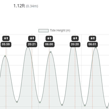
1.12ft
(
0.34m
)