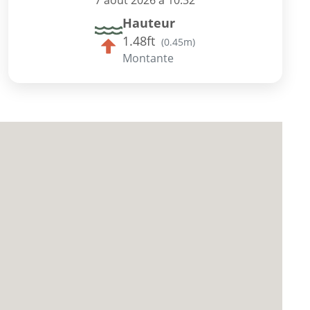
7 août 2026 à 10:32
Hauteur
1.48ft
(
0.45m
)
Montante