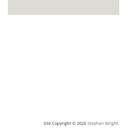
p;weatherUnit=c&amp;heightUnit=m"
Site Copyright © 2026
Stephen Wright.