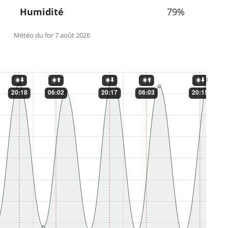
Humidité
79%
Météo du for 7 août 2026