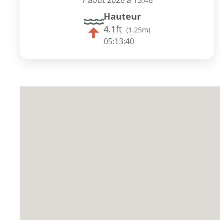
7 août 2026 à 15:46
Hauteur
4.1ft
(
1.25m
)
05:13:39