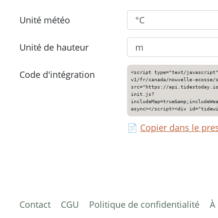
Unité météo
Unité de hauteur
Code d'intégration
<script type="text/javascript
v1/fr/canada/nouvelle-ecosse/
src="https://api.tidestoday.i
init.js?
includeMap=true&amp;includeWe
async></script><div id="tidew
📄
Copier dans le pre
Contact
CGU
Politique de confidentialité
À