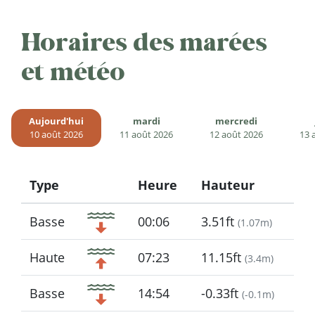
Horaires des marées
et météo
Aujourd'hui
mardi
mercredi
10 août 2026
11 août 2026
12 août 2026
13 
Type
Heure
Hauteur
Icon
Basse
00:06
3.51ft
(
1.07m
)
Haute
07:23
11.15ft
(
3.4m
)
Basse
14:54
-0.33ft
(
-0.1m
)