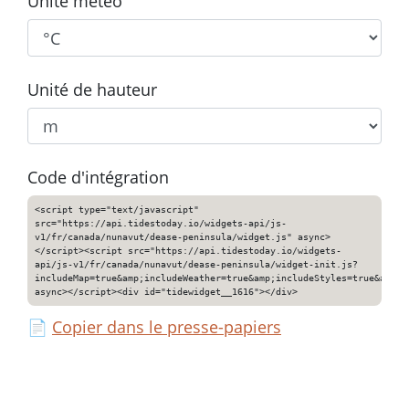
Unité météo
Unité de hauteur
Code d'intégration
<script type="text/javascript"
src="https://api.tidestoday.io/widgets-api/js-
v1/fr/canada/nunavut/dease-peninsula/widget.js" async>
</script><script src="https://api.tidestoday.io/widgets-
api/js-v1/fr/canada/nunavut/dease-peninsula/widget-init.js?
includeMap=true&amp;includeWeather=true&amp;includeStyles=true&amp;i
async></script><div id="tidewidget__1616"></div>
📄
Copier dans le presse-papiers