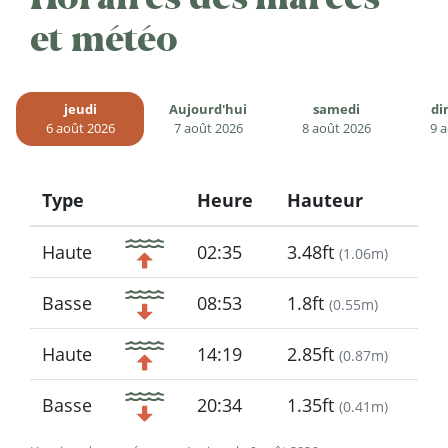
et météo
jeudi
Aujourd'hui
samedi
di
6 août 2026
7 août 2026
8 août 2026
9 
Type
Heure
Hauteur
Icon
Haute
02:35
3.48ft
(
1.06m
)
Basse
08:53
1.8ft
(
0.55m
)
Haute
14:19
2.85ft
(
0.87m
)
Basse
20:34
1.35ft
(
0.41m
)