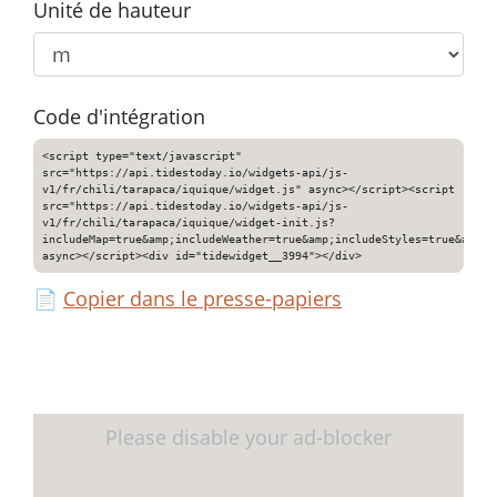
Unité de hauteur
Code d'intégration
<script type="text/javascript"
src="https://api.tidestoday.io/widgets-api/js-
v1/fr/chili/tarapaca/iquique/widget.js" async></script><script
src="https://api.tidestoday.io/widgets-api/js-
v1/fr/chili/tarapaca/iquique/widget-init.js?
includeMap=true&amp;includeWeather=true&amp;includeStyles=true&amp;i
async></script><div id="tidewidget__3994"></div>
📄
Copier dans le presse-papiers