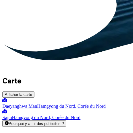
Carte
Afficher la carte
Daeyanghwa Man
Hamgyong du Nord, Corée du Nord
Sajin
Hamgyong du Nord, Corée du Nord
Pourquoi y a-t-il des publicites ?