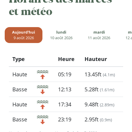
et météo
Aujourd'hui
lundi
mardi
m
9 août 2026
10 août 2026
11 août 2026
12 
Type
Heure
Hauteur
Icon
Haute
05:19
13.45ft
(
4.1m
)
Basse
12:13
5.28ft
(
1.61m
)
Haute
17:34
9.48ft
(
2.89m
)
Basse
23:19
2.95ft
(
0.9m
)