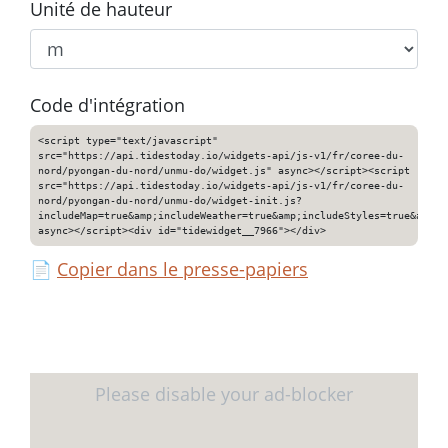
Unité de hauteur
Code d'intégration
<script type="text/javascript"
src="https://api.tidestoday.io/widgets-api/js-v1/fr/coree-du-
nord/pyongan-du-nord/unmu-do/widget.js" async></script><script
src="https://api.tidestoday.io/widgets-api/js-v1/fr/coree-du-
nord/pyongan-du-nord/unmu-do/widget-init.js?
includeMap=true&amp;includeWeather=true&amp;includeStyles=true&amp;i
async></script><div id="tidewidget__7966"></div>
📄
Copier dans le presse-papiers