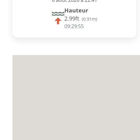
6 août 2026 à 22:41
Hauteur
2.99ft
(
0.91m
)
09:29:55