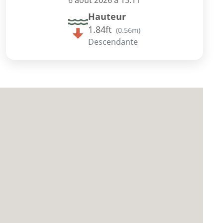
6 août 2026 à 13:11
Hauteur
1.84ft
(
0.56m
)
Descendante