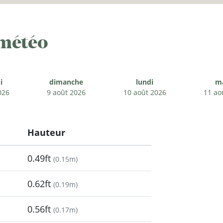
 météo
i
dimanche
lundi
m
026
9 août 2026
10 août 2026
11 ao
Hauteur
0.49ft
(
0.15m
)
0.62ft
(
0.19m
)
0.56ft
(
0.17m
)