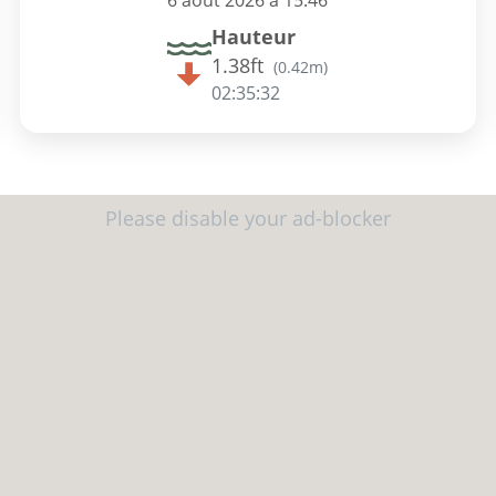
6 août 2026 à 15:46
Hauteur
1.38ft
(
0.42m
)
02:35:32