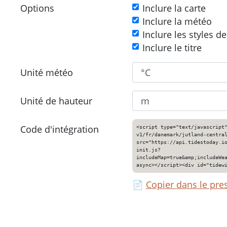
Options
Inclure la carte
Inclure la météo
Inclure les styles d
Inclure le titre
Unité météo
Unité de hauteur
Code d'intégration
<script type="text/javascript
v1/fr/danemark/jutland-centra
src="https://api.tidestoday.i
init.js?
includeMap=true&amp;includeWe
async></script><div id="tidew
📄
Copier dans le pre