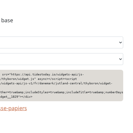
e base
" src="https://api.tidestoday.io/widgets-api/js-
l/thyboron/widget.js" async></script><script
o/widgets-api/js-v1/fr/danemark/jutland-central/thyboron/widget-
ather=true&amp;includeStyles=true&amp;includeTitle=true&amp;numberDays=3&am
idget__1829"></div>
sse-papiers