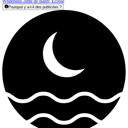
Whitehills
Comté de Banff, Ecosse
Pourquoi y a-t-il des publicites ?