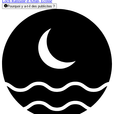
Loch Ranza
Île d'Arran, Ecosse
Pourquoi y a-t-il des publicites ?