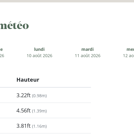
 météo
e
lundi
mardi
mer
26
10 août 2026
11 août 2026
12 ao
Hauteur
3.22ft
(
0.98m
)
4.56ft
(
1.39m
)
3.81ft
(
1.16m
)