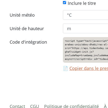
Inclure le titre
Unité météo
Unité de hauteur
Code d'intégration
<script type="text/javascript
arabes-unis/abou-dhabi/ras-al
src="https://api.tidestoday.i
ghaf/widget-init.js?
includeMap=true&amp;includeWe
async></script><div id="tidew
📄
Copier dans le pre
Contact
CGU
Politique de confidentialité
À