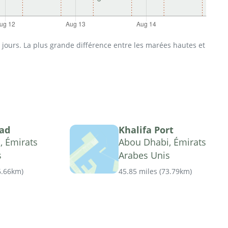
jours. La plus grande différence entre les marées hautes et
yad
Khalifa Port
, Émirats
Abou Dhabi, Émirats
s
Arabes Unis
6.66km
)
45.85 miles
(
73.79km
)