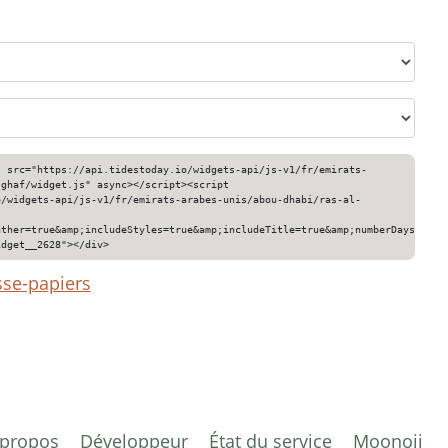
" src="https://api.tidestoday.io/widgets-api/js-v1/fr/emirats-
-ghaf/widget.js" async></script><script
o/widgets-api/js-v1/fr/emirats-arabes-unis/abou-dhabi/ras-al-
ather=true&amp;includeStyles=true&amp;includeTitle=true&amp;numberDays=3&am
idget__2628"></div>
sse-papiers
 propos
Développeur
État du service
Moonoji