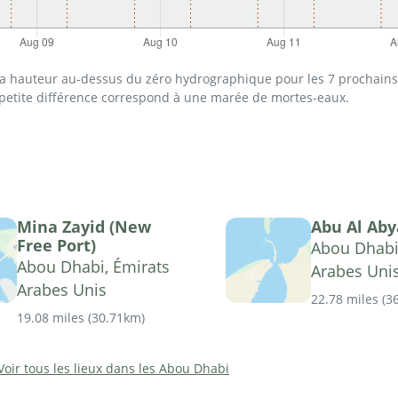
 la hauteur au-dessus du zéro hydrographique pour les 7 prochains 
 petite différence correspond à une marée de mortes-eaux.
Mina Zayid (New
Abu Al Ab
Free Port)
Abou Dhabi
Abou Dhabi, Émirats
Arabes Uni
Arabes Unis
22.78 miles
(
3
19.08 miles
(
30.71km
)
Voir tous les lieux dans les Abou Dhabi