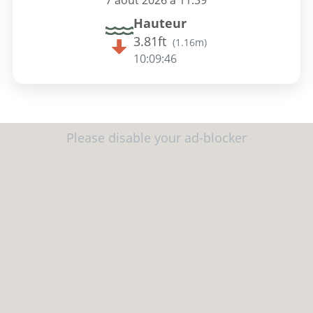
7 août 2026 à 11:39
Hauteur
3.81ft
(
1.16m
)
10:09:45