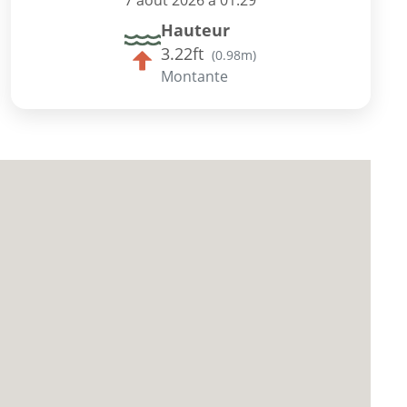
7 août 2026 à 01:29
Hauteur
3.22ft
(
0.98m
)
Montante