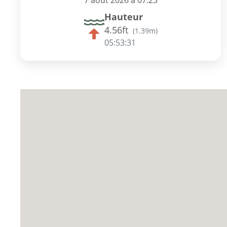
7 août 2026 à 07:23
Hauteur
4.56ft
(
1.39m
)
05:53:30