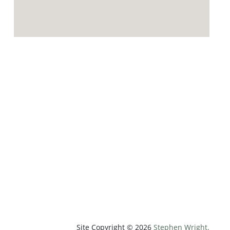
p;weatherUnit=c&amp;heightUnit=m"
Site Copyright © 2026
Stephen Wright.