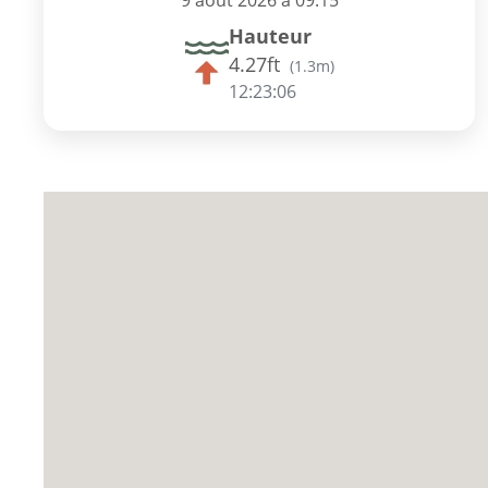
9 août 2026 à 09:15
Hauteur
4.27ft
(
1.3m
)
12:23:05