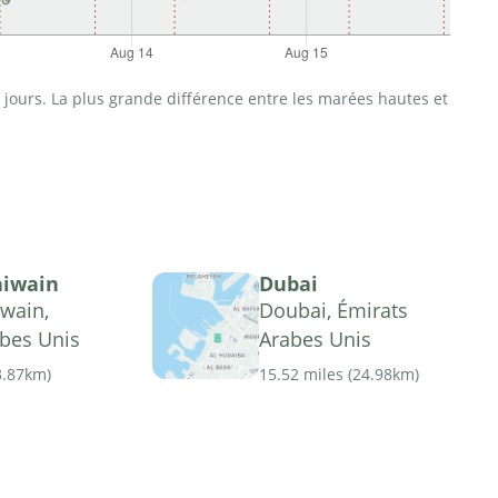
jours. La plus grande différence entre les marées hautes et
iwain
Dubai
wain,
Doubai, Émirats
abes Unis
Arabes Unis
3.87km
)
15.52 miles
(
24.98km
)