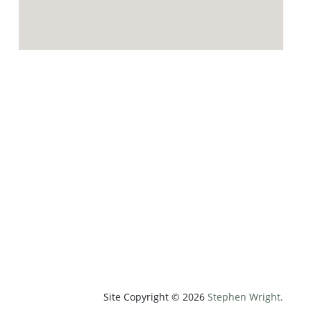
p;weatherUnit=c&amp;heightUnit=m"
Site Copyright © 2026
Stephen Wright.