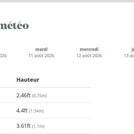
 météo
mardi
mercredi
j
2026
11 août 2026
12 août 2026
13 a
Hauteur
2.46ft
(
0.75m
)
4.4ft
(
1.34m
)
3.61ft
(
1.1m
)