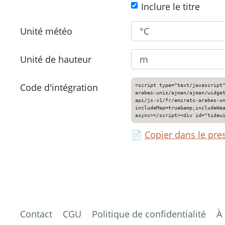
Inclure le titre
Unité météo
Unité de hauteur
Code d'intégration
<script type="text/javascript
arabes-unis/ajman/ajman/widge
api/js-v1/fr/emirats-arabes-u
includeMap=true&amp;includeWe
async></script><div id="tidew
📄
Copier dans le pre
Contact
CGU
Politique de confidentialité
À