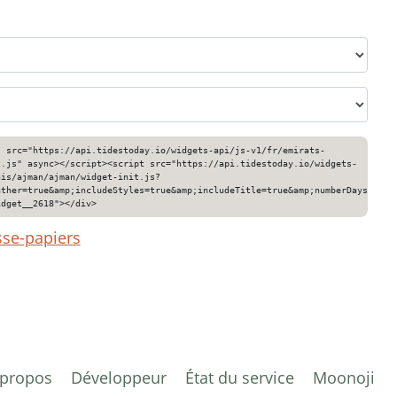
" src="https://api.tidestoday.io/widgets-api/js-v1/fr/emirats-
t.js" async></script><script src="https://api.tidestoday.io/widgets-
nis/ajman/ajman/widget-init.js?
ather=true&amp;includeStyles=true&amp;includeTitle=true&amp;numberDays=3&am
idget__2618"></div>
sse-papiers
 propos
Développeur
État du service
Moonoji