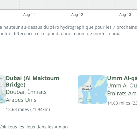
 la hauteur au-dessus du zéro hydrographique pour les 7 prochains 
 petite différence correspond à une marée de mortes-eaux.
Dubai (Al Maktoum
Umm Al-qa
Bridge)
Umm Al Qu
Doubai, Émirats
Émirats Ar
Arabes Unis
14.83 miles
(
2
13.63 miles
(
21.94km
)
Voir tous les lieux dans les Ajman