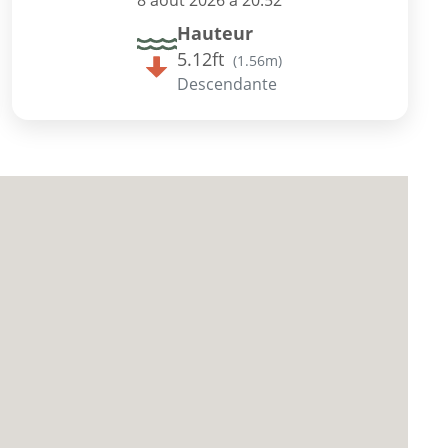
8 août 2026 à 20:52
Hauteur
5.12ft
(
1.56m
)
Descendante