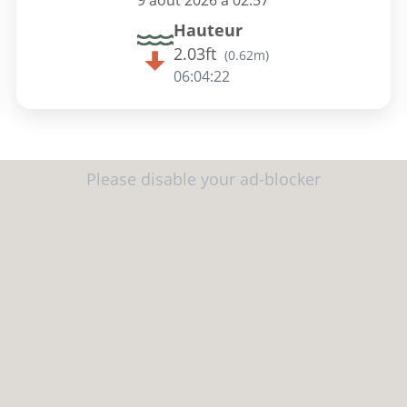
9 août 2026 à 02:57
Hauteur
2.03ft
(
0.62m
)
06:04:21