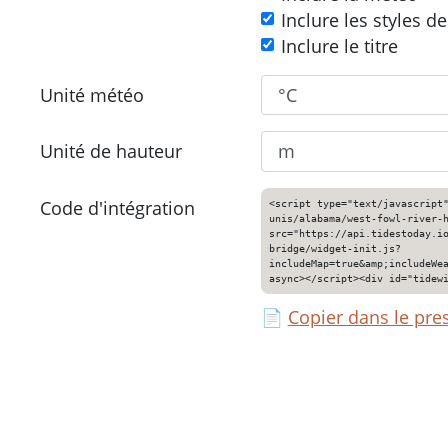
Inclure les styles d
Inclure le titre
Unité météo
Unité de hauteur
Code d'intégration
<script type="text/javascript
unis/alabama/west-fowl-river-
src="https://api.tidestoday.i
bridge/widget-init.js?
includeMap=true&amp;includeWe
async></script><div id="tidew
📄
Copier dans le pre