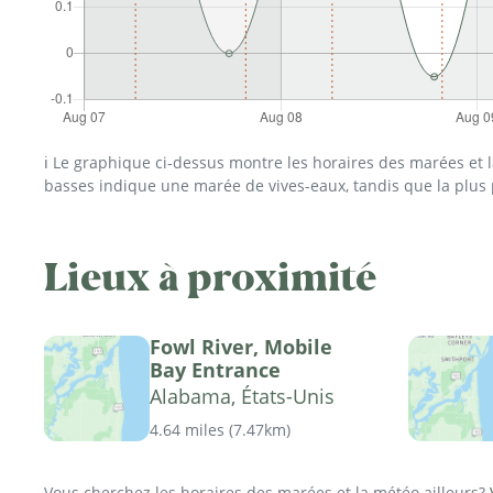
ℹ️ Le graphique ci-dessus montre les horaires des marées et
basses indique une marée de vives-eaux, tandis que la plus
Lieux à proximité
Fowl River, Mobile
Bay Entrance
Alabama, États-Unis
4.64 miles
(
7.47km
)
Vous cherchez les horaires des marées et la météo ailleurs?