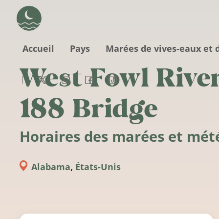
Aller au contenu principal
Accueil
Pays
Marées de vives-eaux et 
West Fowl Rive
188 Bridge
Horaires des marées et mét
Alabama
,
États-Unis