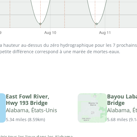
 la hauteur au-dessus du zéro hydrographique pour les 7 prochains 
 petite différence correspond à une marée de mortes-eaux.
East Fowl River,
Bayou Lab
Hwy 193 Bridge
Bridge
Alabama, États-Unis
Alabama, Ét
5.34 miles
(
8.59km
)
5.68 miles
(
9.
Voir tous les lieux dans les Alabama