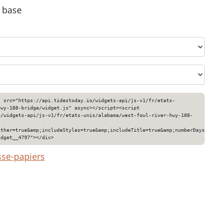
e base
" src="https://api.tidestoday.io/widgets-api/js-v1/fr/etats-
hwy-188-bridge/widget.js" async></script><script
o/widgets-api/js-v1/fr/etats-unis/alabama/west-fowl-river-hwy-188-
ather=true&amp;includeStyles=true&amp;includeTitle=true&amp;numberDays=3&am
idget__4797"></div>
sse-papiers