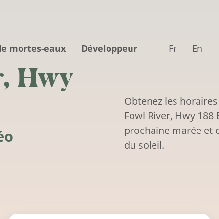
de mortes-eaux
Développeur
Fr
En
r, Hwy
Obtenez les horaires
Fowl River, Hwy 188 
prochaine marée et c
éo
du soleil.