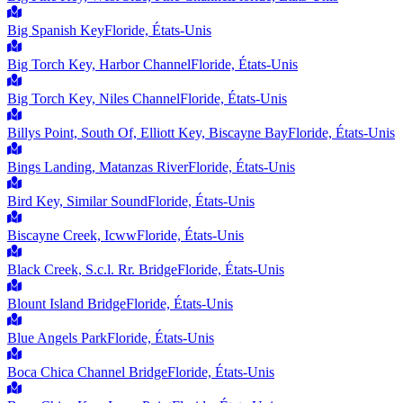
Big Spanish Key
Floride, États-Unis
Big Torch Key, Harbor Channel
Floride, États-Unis
Big Torch Key, Niles Channel
Floride, États-Unis
Billys Point, South Of, Elliott Key, Biscayne Bay
Floride, États-Unis
Bings Landing, Matanzas River
Floride, États-Unis
Bird Key, Similar Sound
Floride, États-Unis
Biscayne Creek, Icww
Floride, États-Unis
Black Creek, S.c.l. Rr. Bridge
Floride, États-Unis
Blount Island Bridge
Floride, États-Unis
Blue Angels Park
Floride, États-Unis
Boca Chica Channel Bridge
Floride, États-Unis