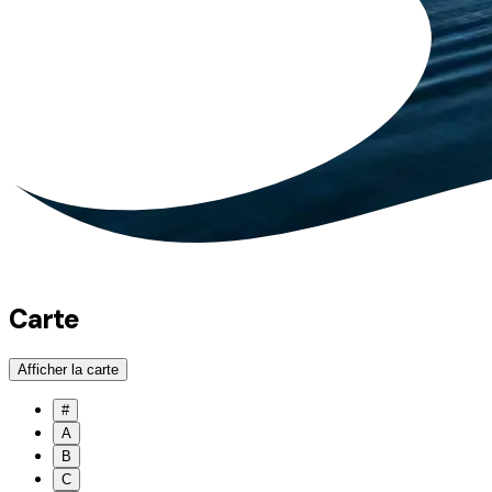
Carte
Afficher la carte
#
A
B
C