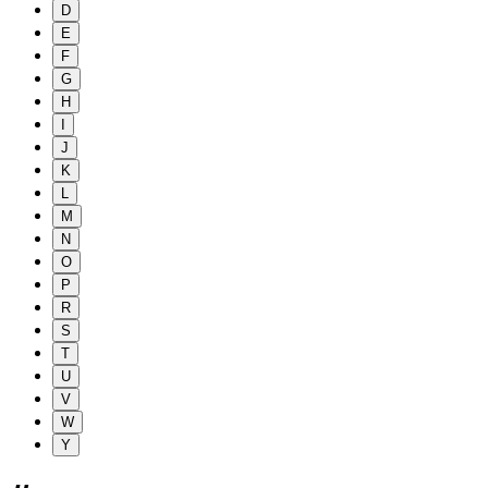
D
E
F
G
H
I
J
K
L
M
N
O
P
R
S
T
U
V
W
Y