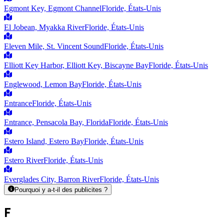
Egmont Key, Egmont Channel
Floride, États-Unis
El Jobean, Myakka River
Floride, États-Unis
Eleven Mile, St. Vincent Sound
Floride, États-Unis
Elliott Key Harbor, Elliott Key, Biscayne Bay
Floride, États-Unis
Englewood, Lemon Bay
Floride, États-Unis
Entrance
Floride, États-Unis
Entrance, Pensacola Bay, Florida
Floride, États-Unis
Estero Island, Estero Bay
Floride, États-Unis
Estero River
Floride, États-Unis
Everglades City, Barron River
Floride, États-Unis
Pourquoi y a-t-il des publicites ?
F