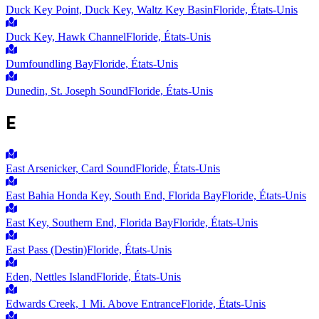
Duck Key Point, Duck Key, Waltz Key Basin
Floride, États-Unis
Duck Key, Hawk Channel
Floride, États-Unis
Dumfoundling Bay
Floride, États-Unis
Dunedin, St. Joseph Sound
Floride, États-Unis
E
East Arsenicker, Card Sound
Floride, États-Unis
East Bahia Honda Key, South End, Florida Bay
Floride, États-Unis
East Key, Southern End, Florida Bay
Floride, États-Unis
East Pass (Destin)
Floride, États-Unis
Eden, Nettles Island
Floride, États-Unis
Edwards Creek, 1 Mi. Above Entrance
Floride, États-Unis