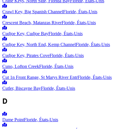
Crane Keys, North Side, Florida Bay
Floride, États-Unis
Crawl Key, Big Spanish Channel
Floride, États-Unis
Crescent Beach, Matanzas River
Floride, États-Unis
Cudjoe Key, Cudjoe Bay
Floride, États-Unis
Cudjoe Key, North End, Kemp Channel
Floride, États-Unis
Cudjoe Key, Pirates Cove
Floride, États-Unis
Cuno, Lofton Creek
Floride, États-Unis
Cut 1n Front Range, St Marys River Entr
Floride, États-Unis
Cutler, Biscayne Bay
Floride, États-Unis
D
Dame Point
Floride, États-Unis