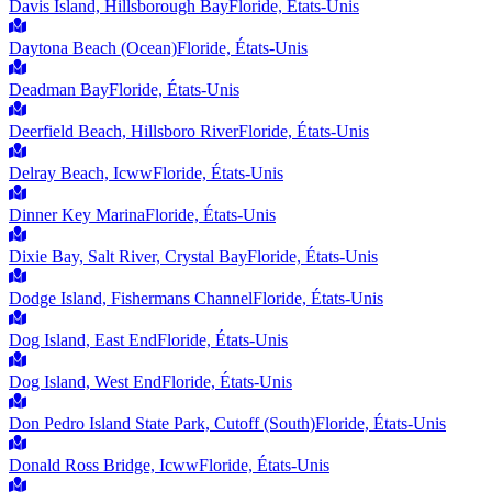
Davis Island, Hillsborough Bay
Floride, États-Unis
Daytona Beach (Ocean)
Floride, États-Unis
Deadman Bay
Floride, États-Unis
Deerfield Beach, Hillsboro River
Floride, États-Unis
Delray Beach, Icww
Floride, États-Unis
Dinner Key Marina
Floride, États-Unis
Dixie Bay, Salt River, Crystal Bay
Floride, États-Unis
Dodge Island, Fishermans Channel
Floride, États-Unis
Dog Island, East End
Floride, États-Unis
Dog Island, West End
Floride, États-Unis
Don Pedro Island State Park, Cutoff (South)
Floride, États-Unis
Donald Ross Bridge, Icww
Floride, États-Unis