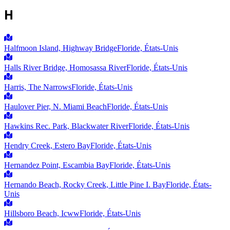
H
Halfmoon Island, Highway Bridge
Floride, États-Unis
Halls River Bridge, Homosassa River
Floride, États-Unis
Harris, The Narrows
Floride, États-Unis
Haulover Pier, N. Miami Beach
Floride, États-Unis
Hawkins Rec. Park, Blackwater River
Floride, États-Unis
Hendry Creek, Estero Bay
Floride, États-Unis
Hernandez Point, Escambia Bay
Floride, États-Unis
Hernando Beach, Rocky Creek, Little Pine I. Bay
Floride, États-
Unis
Hillsboro Beach, Icww
Floride, États-Unis