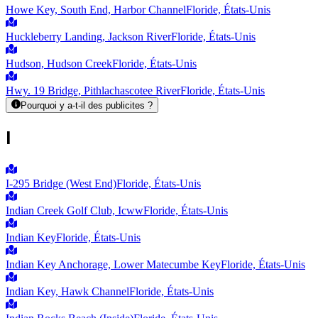
Howe Key, South End, Harbor Channel
Floride, États-Unis
Huckleberry Landing, Jackson River
Floride, États-Unis
Hudson, Hudson Creek
Floride, États-Unis
Hwy. 19 Bridge, Pithlachascotee River
Floride, États-Unis
Pourquoi y a-t-il des publicites ?
I
I-295 Bridge (West End)
Floride, États-Unis
Indian Creek Golf Club, Icww
Floride, États-Unis
Indian Key
Floride, États-Unis
Indian Key Anchorage, Lower Matecumbe Key
Floride, États-Unis
Indian Key, Hawk Channel
Floride, États-Unis