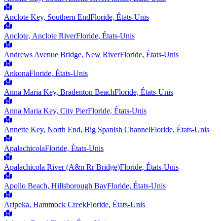
Anclote Key, Southern End
Floride, États-Unis
Anclote, Anclote River
Floride, États-Unis
Andrews Avenue Bridge, New River
Floride, États-Unis
Ankona
Floride, États-Unis
Anna Maria Key, Bradenton Beach
Floride, États-Unis
Anna Maria Key, City Pier
Floride, États-Unis
Annette Key, North End, Big Spanish Channel
Floride, États-Unis
Apalachicola
Floride, États-Unis
Apalachicola River (A&n Rr Bridge)
Floride, États-Unis
Apollo Beach, Hillsborough Bay
Floride, États-Unis
Aripeka, Hammock Creek
Floride, États-Unis