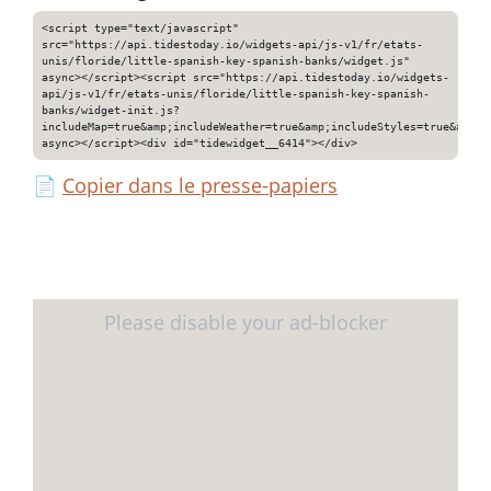
<script type="text/javascript"
src="https://api.tidestoday.io/widgets-api/js-v1/fr/etats-
unis/floride/little-spanish-key-spanish-banks/widget.js"
async></script><script src="https://api.tidestoday.io/widgets-
api/js-v1/fr/etats-unis/floride/little-spanish-key-spanish-
banks/widget-init.js?
includeMap=true&amp;includeWeather=true&amp;includeStyles=true&amp;i
async></script><div id="tidewidget__6414"></div>
📄
Copier dans le presse-papiers