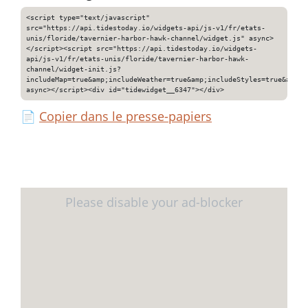
<script type="text/javascript"
src="https://api.tidestoday.io/widgets-api/js-v1/fr/etats-
unis/floride/tavernier-harbor-hawk-channel/widget.js" async>
</script><script src="https://api.tidestoday.io/widgets-
api/js-v1/fr/etats-unis/floride/tavernier-harbor-hawk-
channel/widget-init.js?
includeMap=true&amp;includeWeather=true&amp;includeStyles=true&amp;i
async></script><div id="tidewidget__6347"></div>
📄
Copier dans le presse-papiers