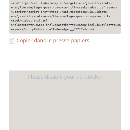
src="https://api.tidestoday.io/widgets-api/js-v1/fr/etats-
unis/floride/tiger-point-pumpkin-hill-creek/widget.js" async>
</script><script src="https://api.tidestoday.io/widgets-
api/js-v1/fr/etats-unis/floride/tiger-point-pumpkin-hill-
creek/widget-init.js?
includeMap=true&amp;includeWeather=true&amp;includeStyles=true&amp;i
async></script><div id="tidewidget__6227"></div>
📄
Copier dans le presse-papiers