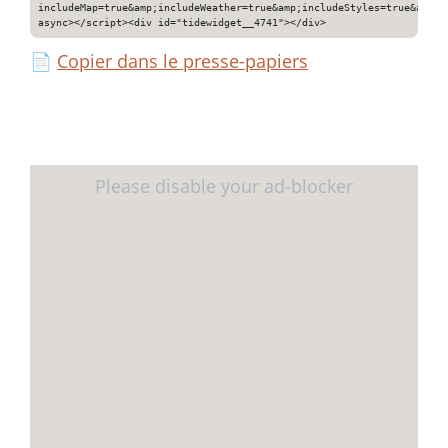
includeMap=true&amp;includeWeather=true&amp;includeStyles=true&amp;i
async></script><div id="tidewidget__4741"></div>
📄
Copier dans le presse-papiers