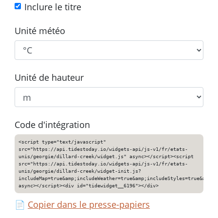
Inclure le titre
Unité météo
Unité de hauteur
Code d'intégration
<script type="text/javascript"
src="https://api.tidestoday.io/widgets-api/js-v1/fr/etats-
unis/georgie/dillard-creek/widget.js" async></script><script
src="https://api.tidestoday.io/widgets-api/js-v1/fr/etats-
unis/georgie/dillard-creek/widget-init.js?
includeMap=true&amp;includeWeather=true&amp;includeStyles=true&amp;i
async></script><div id="tidewidget__6196"></div>
📄
Copier dans le presse-papiers