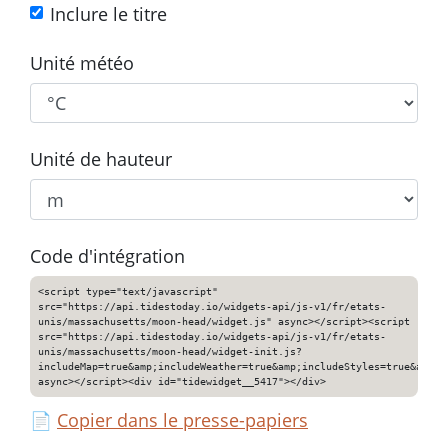
Inclure le titre
Unité météo
Unité de hauteur
Code d'intégration
<script type="text/javascript"
src="https://api.tidestoday.io/widgets-api/js-v1/fr/etats-
unis/massachusetts/moon-head/widget.js" async></script><script
src="https://api.tidestoday.io/widgets-api/js-v1/fr/etats-
unis/massachusetts/moon-head/widget-init.js?
includeMap=true&amp;includeWeather=true&amp;includeStyles=true&amp;i
async></script><div id="tidewidget__5417"></div>
📄
Copier dans le presse-papiers