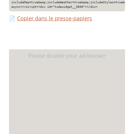
includeMap=true&amp;includeWeather=true&amp;includeStyles=true&amp;i
async></script><div id="tidewidget__5840"></div>
📄
Copier dans le presse-papiers