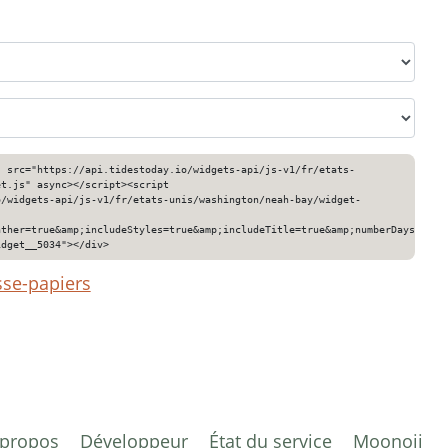
" src="https://api.tidestoday.io/widgets-api/js-v1/fr/etats-
et.js" async></script><script
o/widgets-api/js-v1/fr/etats-unis/washington/neah-bay/widget-
ather=true&amp;includeStyles=true&amp;includeTitle=true&amp;numberDays=3&am
idget__5034"></div>
sse-papiers
 propos
Développeur
État du service
Moonoji