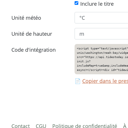
Inclure le titre
Unité météo
Unité de hauteur
Code d'intégration
<script type="text/javascript
unis/washington/neah-bay/widg
src="https://api.tidestoday.i
init.js?
includeMap=true&amp;includeWe
async></script><div id="tidew
📄
Copier dans le pre
Contact
CGU
Politique de confidentialité
À