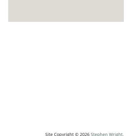
p;weatherUnit=c&amp;heightUnit=m"
Site Copyright © 2026
Stephen Wright.