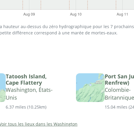
 la hauteur au-dessus du zéro hydrographique pour les 7 prochains 
 petite différence correspond à une marée de mortes-eaux.
Tatoosh Island,
Port San J
Cape Flattery
Renfrew)
Washington, États-
Colombie-
Unis
Britanniqu
6.37 miles
(
10.25km
)
15.04 miles
(
2
Voir tous les lieux dans les Washington