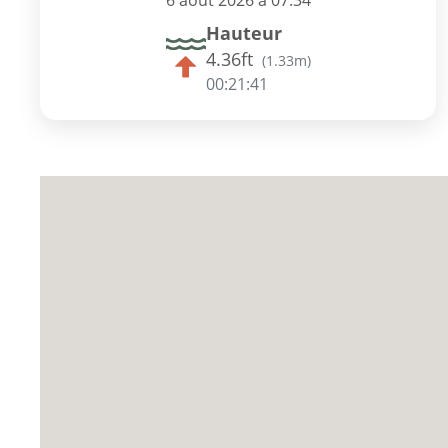
6 août 2026 à 07:34
Hauteur
4.36ft
(
1.33m
)
00:21:41