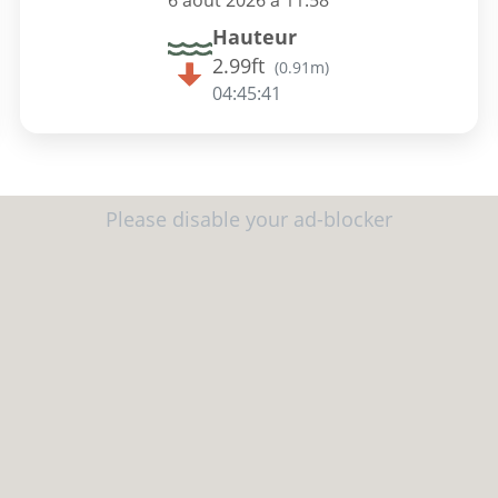
6 août 2026 à 11:58
Hauteur
2.99ft
(
0.91m
)
04:45:41