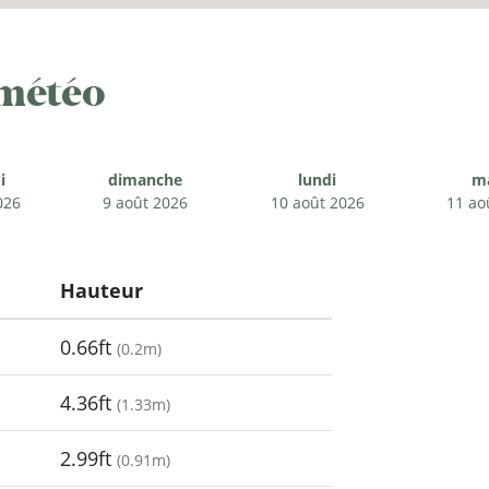
 météo
i
dimanche
lundi
m
026
9 août 2026
10 août 2026
11 ao
Hauteur
0.66ft
(
0.2m
)
4.36ft
(
1.33m
)
2.99ft
(
0.91m
)