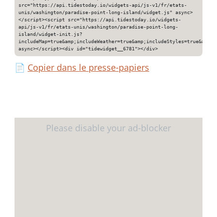
src="https://api.tidestoday.io/widgets-api/js-v1/fr/etats-
unis/washington/paradise-point-long-island/widget.js" async>
</script><script src="https://api.tidestoday.io/widgets-
api/js-v1/fr/etats-unis/washington/paradise-point-long-
island/widget-init.js?
includeMap=true&amp;includeWeather=true&amp;includeStyles=true&amp;i
async></script><div id="tidewidget__6781"></div>
📄
Copier dans le presse-papiers