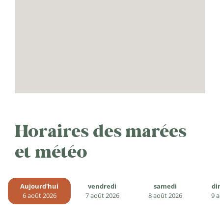
Horaires des marées
et météo
Aujourd'hui
vendredi
samedi
di
6 août 2026
7 août 2026
8 août 2026
9 