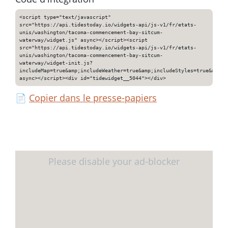
<script type="text/javascript"
src="https://api.tidestoday.io/widgets-api/js-v1/fr/etats-
unis/washington/tacoma-commencement-bay-sitcum-
waterway/widget.js" async></script><script
src="https://api.tidestoday.io/widgets-api/js-v1/fr/etats-
unis/washington/tacoma-commencement-bay-sitcum-
waterway/widget-init.js?
includeMap=true&amp;includeWeather=true&amp;includeStyles=true&amp;i
async></script><div id="tidewidget__5044"></div>
📄
Copier dans le presse-papiers