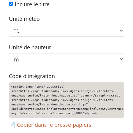
Inclure le titre
Unité météo
Unité de hauteur
Code d'intégration
<script type="text/javascript"
src="https://api.tidestoday.io/widgets-api/js-v1/fr/etats-
unis/washington/triton-head/widget.js" async></script><script
src="https://api.tidestoday.io/widgets-api/js-v1/fr/etats-
unis/washington/triton-head/widget-init.js?
includeMap=true&amp;includeWeather=true&amp;includeStyles=true&amp;i
async></script><div id="tidewidget__6809"></div>
📄
Copier dans le presse-papiers