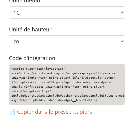
Unité météo
Unité de hauteur
Code d'intégration
<script type="text/javascript"
src="https://api.tidestoday.io/widgets-api/js-v1/fr/etats-
unis/washington/turn-point-stuart-island/widget.js" async>
</script><script src="https://api.tidestoday.io/widgets-
api/js-v1/fr/etats-unis/washington/turn-point-stuart-
island/widget-init.js?
includeMap=true&amp;includeWeather=true&amp;includeStyles=true&amp;i
async></script><div id="tidewidget__6875"></div>
📄
Copier dans le presse-papiers