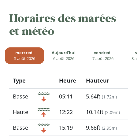
Horaires des marées
et météo
mercredi
Aujourd'hui
vendredi
5 août 2026
6 août 2026
7 août 2026
8 
Type
Heure
Hauteur
Icon
Basse
05:11
5.64ft
(
1.72m
)
Haute
12:22
10.14ft
(
3.09m
)
Basse
15:19
9.68ft
(
2.95m
)