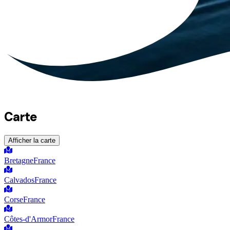
Carte
Afficher la carte
Bretagne
France
Calvados
France
Corse
France
Côtes-d'Armor
France