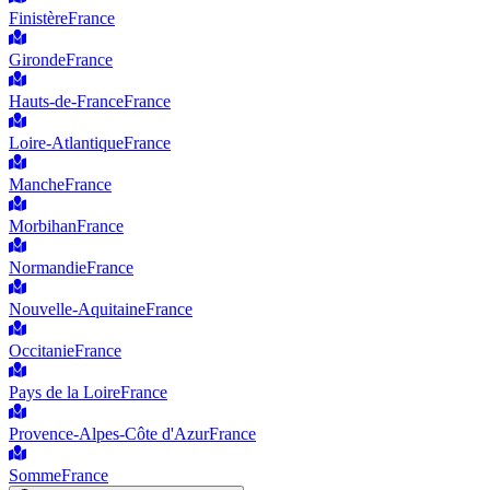
Finistère
France
Gironde
France
Hauts-de-France
France
Loire-Atlantique
France
Manche
France
Morbihan
France
Normandie
France
Nouvelle-Aquitaine
France
Occitanie
France
Pays de la Loire
France
Provence-Alpes-Côte d'Azur
France
Somme
France