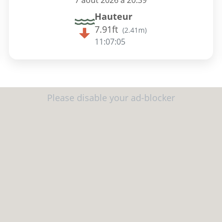
7 août 2026 à 20:39
Hauteur
7.91ft
(
2.41m
)
11:07:04