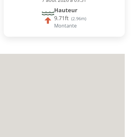
7 août 2026 à 09:31
Hauteur
9.71ft
(
2.96m
)
Montante