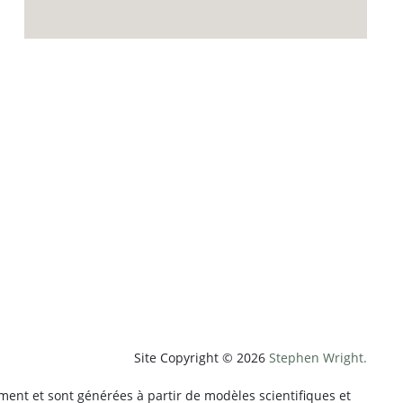
p;weatherUnit=c&amp;heightUnit=m"
Site Copyright © 2026
Stephen Wright.
ment et sont générées à partir de modèles scientifiques et