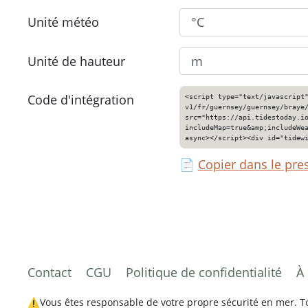
Unité météo
Unité de hauteur
Code d'intégration
<script type="text/javascript
v1/fr/guernsey/guernsey/braye
src="https://api.tidestoday.i
includeMap=true&amp;includeWe
async></script><div id="tidew
📄
Copier dans le pre
Contact
CGU
Politique de confidentialité
À
⚠️Vous êtes responsable de votre propre sécurité en mer. Tou