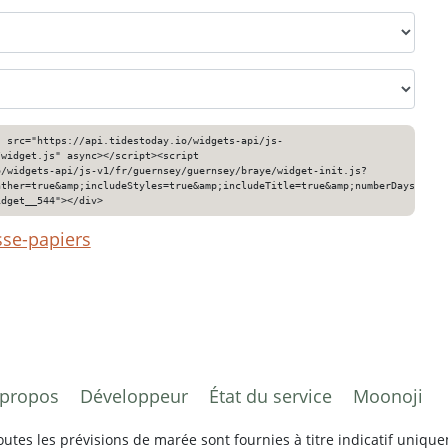
" src="https://api.tidestoday.io/widgets-api/js-
/widget.js" async></script><script
o/widgets-api/js-v1/fr/guernsey/guernsey/braye/widget-init.js?
ather=true&amp;includeStyles=true&amp;includeTitle=true&amp;numberDays=3&am
idget__544"></div>
sse-papiers
 propos
Développeur
État du service
Moonoji
tes les prévisions de marée sont fournies à titre indicatif unique