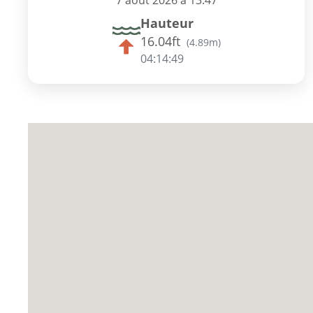
7 août 2026 à 13:47
Hauteur
16.04ft
(
4.89m
)
04:14:48