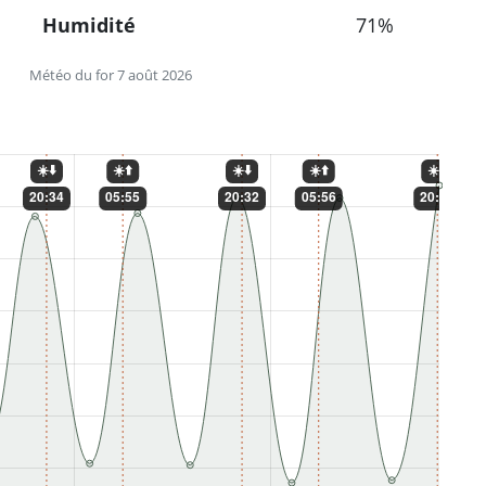
Humidité
71%
Météo du for 7 août 2026