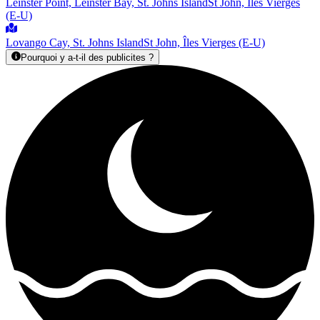
Leinster Point, Leinster Bay, St. Johns Island
St John, Îles Vierges
(E-U)
Lovango Cay, St. Johns Island
St John, Îles Vierges (E-U)
Pourquoi y a-t-il des publicites ?