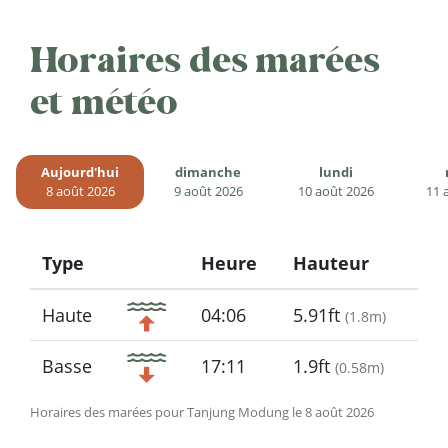
Horaires des marées
et météo
Aujourd'hui
dimanche
lundi
8 août 2026
9 août 2026
10 août 2026
11 
Type
Heure
Hauteur
Icon
Haute
04:06
5.91ft
(
1.8m
)
Basse
17:11
1.9ft
(
0.58m
)
Horaires des marées pour Tanjung Modung le 8 août 2026