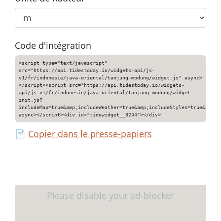
Code d'intégration
<script type="text/javascript"
src="https://api.tidestoday.io/widgets-api/js-
v1/fr/indonesie/java-oriental/tanjung-modung/widget.js" async>
</script><script src="https://api.tidestoday.io/widgets-
api/js-v1/fr/indonesie/java-oriental/tanjung-modung/widget-
init.js?
includeMap=true&amp;includeWeather=true&amp;includeStyles=true&amp;i
async></script><div id="tidewidget__3244"></div>
📄
Copier dans le presse-papiers