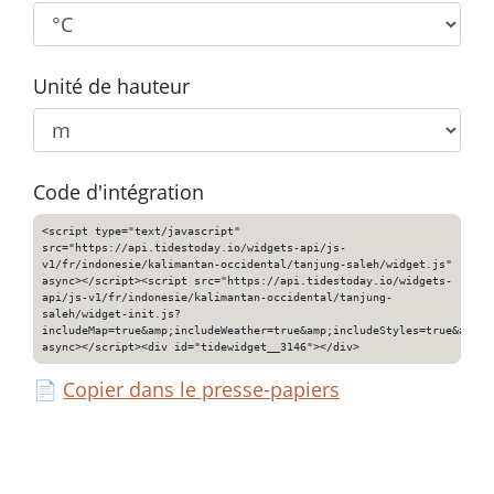
Unité de hauteur
Code d'intégration
<script type="text/javascript"
src="https://api.tidestoday.io/widgets-api/js-
v1/fr/indonesie/kalimantan-occidental/tanjung-saleh/widget.js"
async></script><script src="https://api.tidestoday.io/widgets-
api/js-v1/fr/indonesie/kalimantan-occidental/tanjung-
saleh/widget-init.js?
includeMap=true&amp;includeWeather=true&amp;includeStyles=true&amp;i
async></script><div id="tidewidget__3146"></div>
📄
Copier dans le presse-papiers