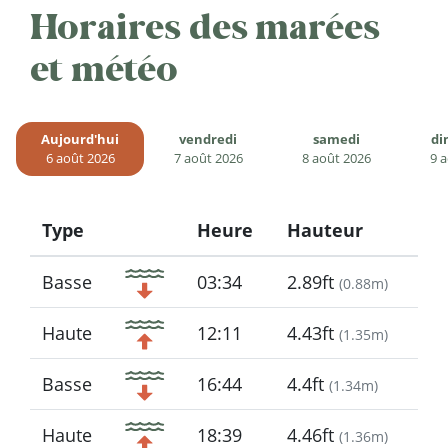
Horaires des marées
et météo
Aujourd'hui
vendredi
samedi
di
6 août 2026
7 août 2026
8 août 2026
9 
Type
Heure
Hauteur
Icon
Basse
03:34
2.89ft
(
0.88m
)
Haute
12:11
4.43ft
(
1.35m
)
Basse
16:44
4.4ft
(
1.34m
)
Haute
18:39
4.46ft
(
1.36m
)