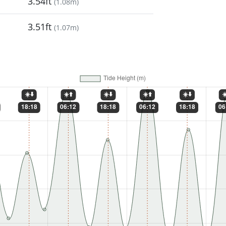
3.54ft
(
1.08m
)
3.51ft
(
1.07m
)