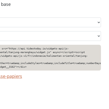
e base
" src="https://api.tidestoday.io/widgets-api/js-
iental/tanjung-marangkayu/widget.js" async></script><script
o/widgets-api/js-v1/fr/indonesie/kalimantan-oriental/tanjung-
ather=true&amp;includeStyles=true&amp;includeTitle=true&amp;numberDays=3&am
idget__3162"></div>
sse-papiers