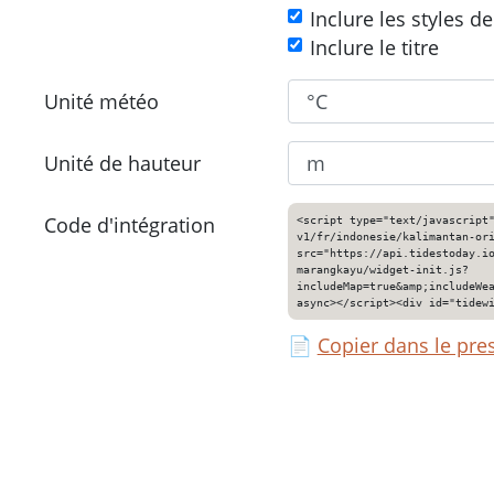
Inclure les styles d
Inclure le titre
Unité météo
Unité de hauteur
Code d'intégration
<script type="text/javascript
v1/fr/indonesie/kalimantan-or
src="https://api.tidestoday.i
marangkayu/widget-init.js?
includeMap=true&amp;includeWe
async></script><div id="tidew
📄
Copier dans le pre