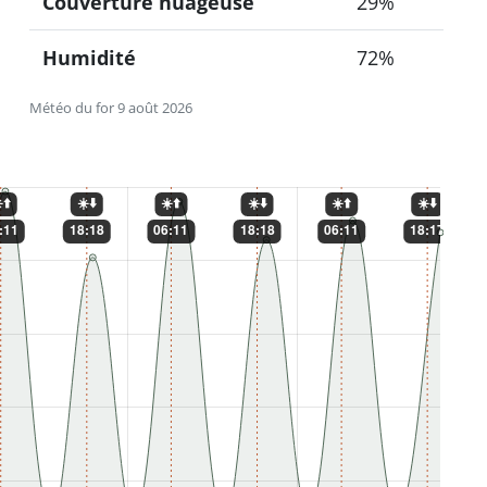
Couverture nuageuse
29%
Humidité
72%
Météo du for 9 août 2026