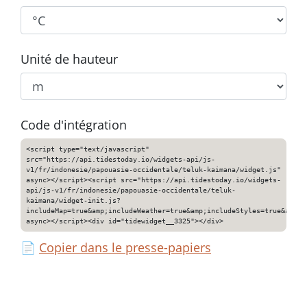
Unité de hauteur
Code d'intégration
<script type="text/javascript"
src="https://api.tidestoday.io/widgets-api/js-
v1/fr/indonesie/papouasie-occidentale/teluk-kaimana/widget.js"
async></script><script src="https://api.tidestoday.io/widgets-
api/js-v1/fr/indonesie/papouasie-occidentale/teluk-
kaimana/widget-init.js?
includeMap=true&amp;includeWeather=true&amp;includeStyles=true&amp;i
async></script><div id="tidewidget__3325"></div>
📄
Copier dans le presse-papiers