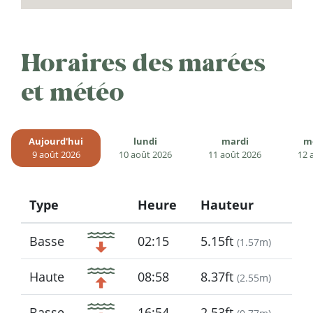
Horaires des marées
et météo
Aujourd'hui
lundi
mardi
m
9 août 2026
10 août 2026
11 août 2026
12 
Type
Heure
Hauteur
Icon
Basse
02:15
5.15ft
(
1.57m
)
Haute
08:58
8.37ft
(
2.55m
)
Basse
16:54
2.53ft