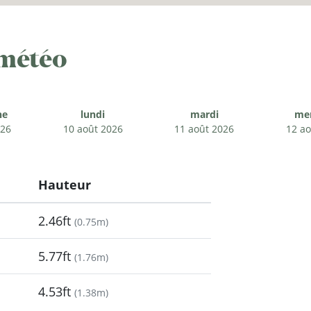
 météo
he
lundi
mardi
mer
026
10 août 2026
11 août 2026
12 ao
Hauteur
2.46ft
(
0.75m
)
5.77ft
(
1.76m
)
4.53ft
(
1.38m
)