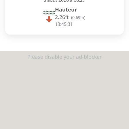
8 août 2026 à 08:27
Hauteur
2.26ft
(
0.69m
)
13:45:30