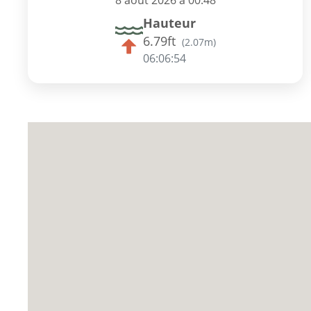
8 août 2026 à 00:48
Hauteur
6.79ft
(
2.07m
)
06:06:53