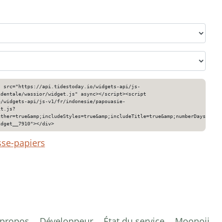
" src="https://api.tidestoday.io/widgets-api/js-
identale/wassior/widget.js" async></script><script
o/widgets-api/js-v1/fr/indonesie/papouasie-
it.js?
ather=true&amp;includeStyles=true&amp;includeTitle=true&amp;numberDays=3&am
idget__7910"></div>
sse-papiers
 propos
Développeur
État du service
Moonoji