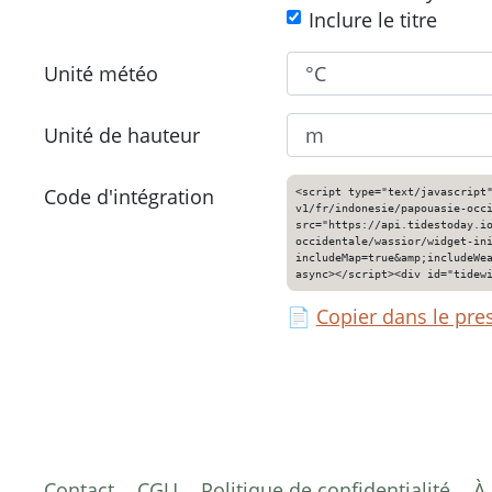
Inclure le titre
Unité météo
Unité de hauteur
Code d'intégration
<script type="text/javascript
v1/fr/indonesie/papouasie-occ
src="https://api.tidestoday.i
occidentale/wassior/widget-in
includeMap=true&amp;includeWe
async></script><div id="tidew
📄
Copier dans le pre
Contact
CGU
Politique de confidentialité
À