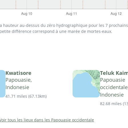
 la hauteur au-dessus du zéro hydrographique pour les 7 prochains 
 petite différence correspond à une marée de mortes-eaux.
Kwatisore
Teluk Kai
Papouasie,
Papouasie
Indonesie
occidentale
Indonesie
41.71 miles
(
67.13km
)
82.68 miles
(
1
Voir tous les lieux dans les Papouasie occidentale