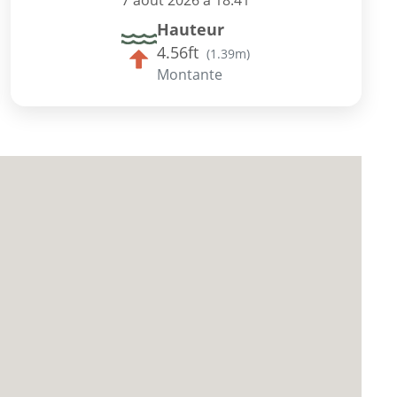
7 août 2026 à 18:41
Hauteur
4.56ft
(
1.39m
)
Montante