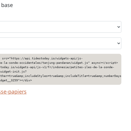
e base
" src="https://api.tidestoday.io/widgets-api/js-
de-la-sonde-occidentales/tanjung-pandanan/widget.js" async></script>
stoday.io/widgets-api/js-v1/fr/indonesie/petites-iles-de-la-sonde-
/widget-init.js?
ather=true&amp;includeStyles=true&amp;includeTitle=true&amp;numberDays=3&am
idget__3259"></div>
sse-papiers