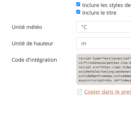
Inclure les styles d
Inclure le titre
Unité météo
Unité de hauteur
Code d'intégration
<script type="text/javascript
v1/fr/indonesie/petites-iles-
<script src="https://api.tide
occidentales/tanjung-pandanan
includeMap=true&amp;includeWe
async></script><div id="tidew
📄
Copier dans le pre