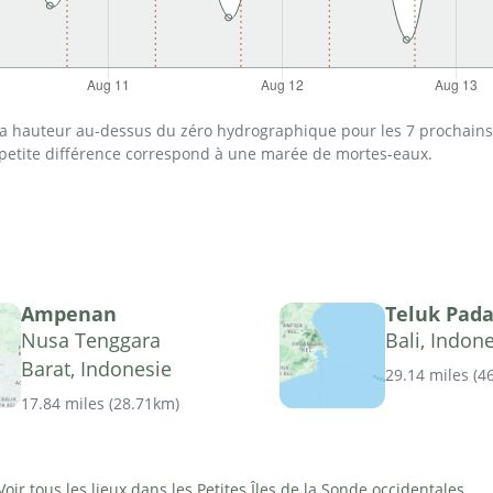
 la hauteur au-dessus du zéro hydrographique pour les 7 prochains 
 petite différence correspond à une marée de mortes-eaux.
Ampenan
Teluk Pad
Nusa Tenggara
Bali, Indon
Barat, Indonesie
29.14 miles
(
4
17.84 miles
(
28.71km
)
Voir tous les lieux dans les Petites Îles de la Sonde occidentales