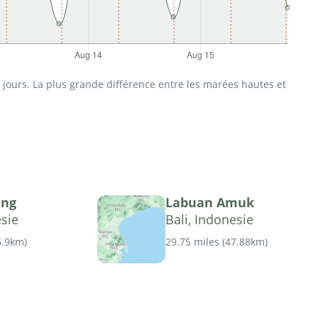
jours. La plus grande différence entre les marées hautes et
ang
Labuan Amuk
esie
Bali, Indonesie
6.9km
)
29.75 miles
(
47.88km
)