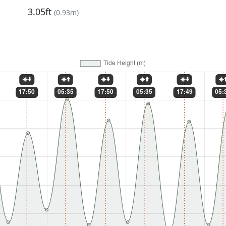
3.05ft
(
0.93m
)