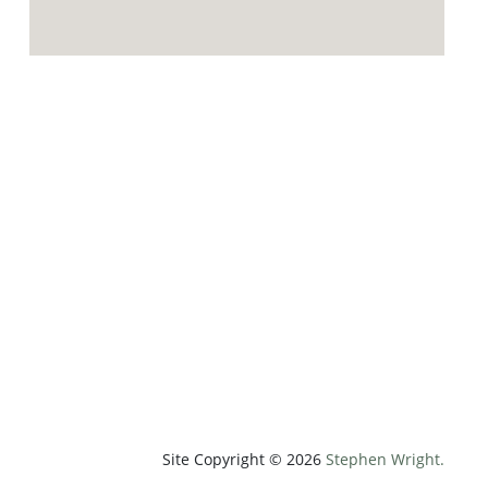
p;weatherUnit=c&amp;heightUnit=m"
Site Copyright © 2026
Stephen Wright.