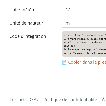
Unité météo
Unité de hauteur
Code d'intégration
<script type="text/javascript
v1/fr/indonesie/sulawesi-utar
src="https://api.tidestoday.i
init.js?
includeMap=true&amp;includeWe
async></script><div id="tidew
📄
Copier dans le pre
Contact
CGU
Politique de confidentialité
À