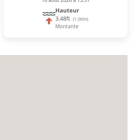
10 août 2026 à 13:31
Hauteur
3.48ft
(
1.06m
)
Montante