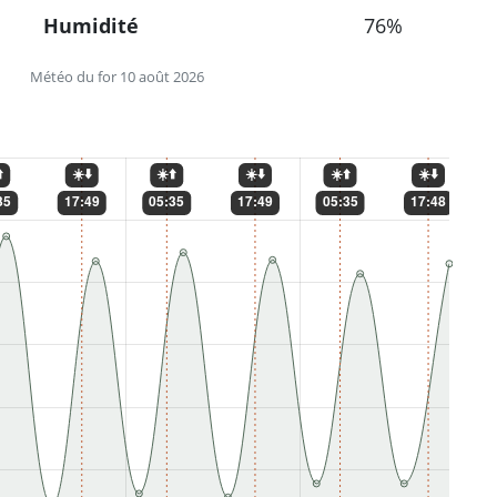
Humidité
76%
Météo du for 10 août 2026