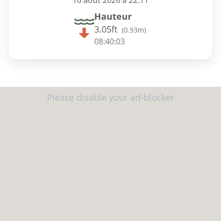
10 août 2026 à 22:11
Hauteur
3.05ft
(
0.93m
)
08:40:02