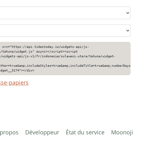
" src="https://api.tidestoday.io/widgets-api/js-
a/tahuna/widget.js" async></script><script
o/widgets-api/js-v1/fr/indonesie/sulawesi-utara/tahuna/widget-
ather=true&amp;includeStyles=true&amp;includeTitle=true&amp;numberDays=3&am
idget__3174"></div>
sse-papiers
 propos
Développeur
État du service
Moonoji