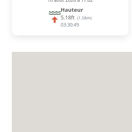
10 août 2026 à 17:02
Hauteur
5.18ft
(
1.58m
)
03:30:48