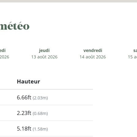
 météo
edi
jeudi
vendredi
s
 2026
13 août 2026
14 août 2026
15 a
Hauteur
6.66ft
(
2.03m
)
2.23ft
(
0.68m
)
5.18ft
(
1.58m
)