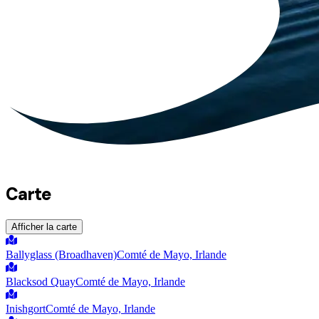
Carte
Afficher la carte
Ballyglass (Broadhaven)
Comté de Mayo, Irlande
Blacksod Quay
Comté de Mayo, Irlande
Inishgort
Comté de Mayo, Irlande