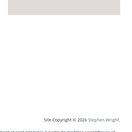
p;weatherUnit=c&amp;heightUnit=m"
Site Copyright © 2026
Stephen Wright.