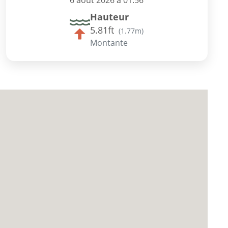
6 août 2026 à 01:56
Hauteur
5.81ft
(
1.77m
)
Montante