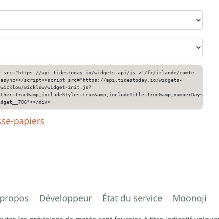
" src="https://api.tidestoday.io/widgets-api/js-v1/fr/irlande/comte-
 async></script><script src="https://api.tidestoday.io/widgets-
-wicklow/wicklow/widget-init.js?
ather=true&amp;includeStyles=true&amp;includeTitle=true&amp;numberDays=3&am
idget__706"></div>
sse-papiers
 propos
Développeur
État du service
Moonoji