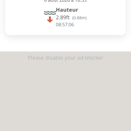
6 août 2026 à 10:53
Hauteur
2.89ft
(
0.88m
)
08:57:05