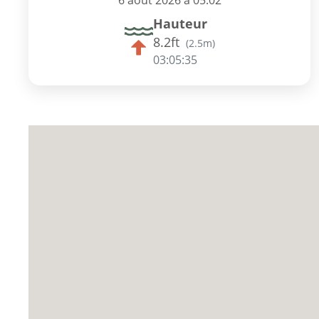
6 août 2026 à 05:02
Hauteur
8.2ft
(
2.5m
)
03:05:34