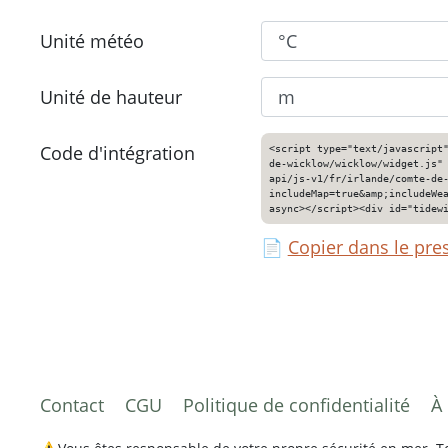
Unité météo
Unité de hauteur
Code d'intégration
<script type="text/javascript
de-wicklow/wicklow/widget.js"
api/js-v1/fr/irlande/comte-de
includeMap=true&amp;includeWe
async></script><div id="tidew
📄
Copier dans le pre
Contact
CGU
Politique de confidentialité
À